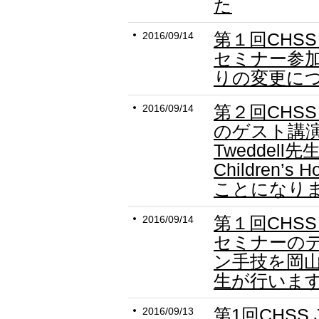
た
第１回CHSS
2016/09/14
セミナー参
りの変更に
第２回CHSS
2016/09/14
のゲスト講演
Tweddell先生(
Children’s
ことになり
第１回CHSS
2016/09/14
セミナーの
ン手技を岡
生が行いま
第1回CHSS
2016/09/13